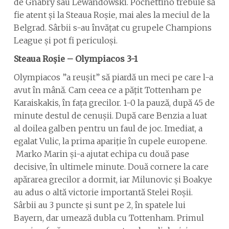
de Gnabry sau Lewandowski. Pochettino trebuie să
fie atent și la Steaua Roșie, mai ales la meciul de la
Belgrad. Sârbii s-au învățat cu grupele Champions
League și pot fi periculoși.
Steaua Roșie – Olympiacos 3-1
Olympiacos ”a reușit” să piardă un meci pe care l-a
avut în mână. Cam ceea ce a pățit Tottenham pe
Karaiskakis, în fața grecilor. 1-0 la pauză, după 45 de
minute destul de cenușii. După care Benzia a luat
al doilea galben pentru un faul de joc. Imediat, a
egalat Vulic, la prima apariție în cupele europene.
Marko Marin și-a ajutat echipa cu două pase
decisive, în ultimele minute. Două cornere la care
apărarea grecilor a dormit, iar Milunovic și Boakye
au adus o altă victorie importantă Stelei Roșii.
Sârbii au 3 puncte și sunt pe 2, în spatele lui
Bayern, dar umează dubla cu Tottenham. Primul