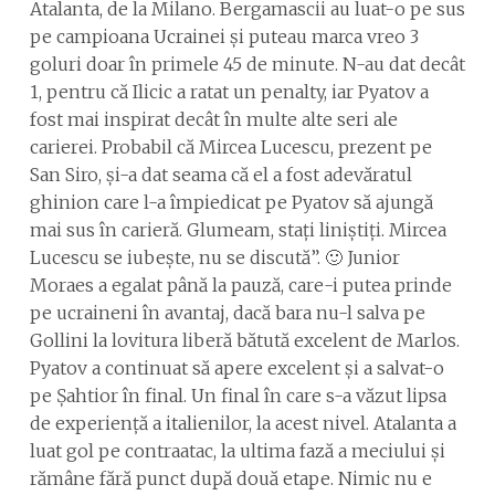
Atalanta, de la Milano. Bergamascii au luat-o pe sus
pe campioana Ucrainei și puteau marca vreo 3
goluri doar în primele 45 de minute. N-au dat decât
1, pentru că Ilicic a ratat un penalty, iar Pyatov a
fost mai inspirat decât în multe alte seri ale
carierei. Probabil că Mircea Lucescu, prezent pe
San Siro, și-a dat seama că el a fost adevăratul
ghinion care l-a împiedicat pe Pyatov să ajungă
mai sus în carieră. Glumeam, stați liniștiți. Mircea
Lucescu se iubește, nu se discută”. 🙂 Junior
Moraes a egalat până la pauză, care-i putea prinde
pe ucraineni în avantaj, dacă bara nu-l salva pe
Gollini la lovitura liberă bătută excelent de Marlos.
Pyatov a continuat să apere excelent și a salvat-o
pe Șahtior în final. Un final în care s-a văzut lipsa
de experiență a italienilor, la acest nivel. Atalanta a
luat gol pe contraatac, la ultima fază a meciului și
rămâne fără punct după două etape. Nimic nu e