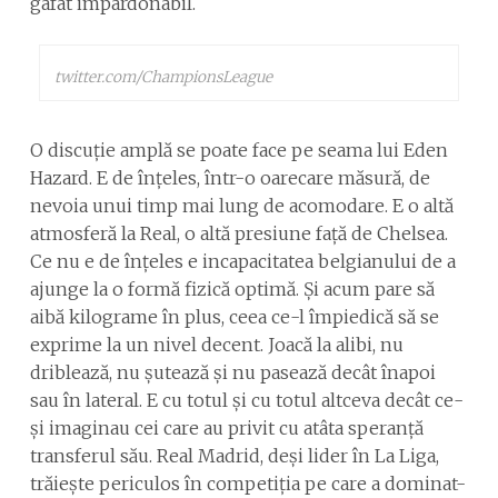
gafat impardonabil.
twitter.com/ChampionsLeague
O discuție amplă se poate face pe seama lui Eden
Hazard. E de înțeles, într-o oarecare măsură, de
nevoia unui timp mai lung de acomodare. E o altă
atmosferă la Real, o altă presiune față de Chelsea.
Ce nu e de înțeles e incapacitatea belgianului de a
ajunge la o formă fizică optimă. Și acum pare să
aibă kilograme în plus, ceea ce-l împiedică să se
exprime la un nivel decent. Joacă la alibi, nu
driblează, nu șutează și nu pasează decât înapoi
sau în lateral. E cu totul și cu totul altceva decât ce-
și imaginau cei care au privit cu atâta speranță
transferul său. Real Madrid, deși lider în La Liga,
trăiește periculos în competiția pe care a dominat-