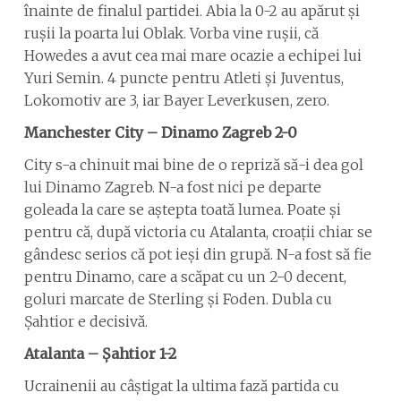
înainte de finalul partidei. Abia la 0-2 au apărut și
rușii la poarta lui Oblak. Vorba vine rușii, că
Howedes a avut cea mai mare ocazie a echipei lui
Yuri Semin. 4 puncte pentru Atleti și Juventus,
Lokomotiv are 3, iar Bayer Leverkusen, zero.
Manchester City – Dinamo Zagreb 2-0
City s-a chinuit mai bine de o repriză să-i dea gol
lui Dinamo Zagreb. N-a fost nici pe departe
goleada la care se aștepta toată lumea. Poate și
pentru că, după victoria cu Atalanta, croații chiar se
gândesc serios că pot ieși din grupă. N-a fost să fie
pentru Dinamo, care a scăpat cu un 2-0 decent,
goluri marcate de Sterling și Foden. Dubla cu
Șahtior e decisivă.
Atalanta – Șahtior 1-2
Ucrainenii au câștigat la ultima fază partida cu