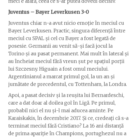
meci e afară, ceea ce s-ar putea dovedi decisiv.
Juventus – Bayer Leverkusen 3-0
Juventus chiar n-a avut nicio emoție în meciul cu
Bayer Leverkusen. Practic, singura diferență între
meciul cu SPAL și cel cu Bayer a fost legată de
posesie. Germanii au venit să-și facă jocul la
Torino și au pasat permanent. Mai mult în lateral și
au încheiat meciul fără vreun șut pe spațiul porții
lui Szczesny. Higuain a fost omul meciului.
Argentinianul a marcat primul gol, la un an și
jumătate de precedentul, cu Tottenham, la Londra.
Apoi, a pasat decisiv și la reușita lui Bernardeschi,
care a dat doar al doilea gol în Ligă. Pe primul,
probabil nici el nu și-l mai aducea aminte. Pe
Karaiskakis, în decembrie 2017. Și ce, credeați că s-a
terminat meciul fără Cristiano? La 16 ani distanță
de prima apariție în Champions, portughezul nu a