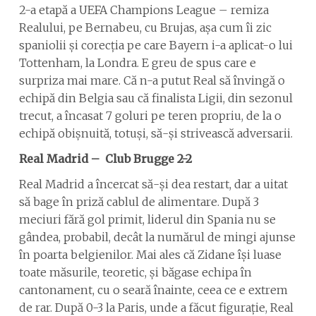
2-a etapă a UEFA Champions League – remiza
Realului, pe Bernabeu, cu Brujas, așa cum îi zic
spaniolii și corecția pe care Bayern i-a aplicat-o lui
Tottenham, la Londra. E greu de spus care e
surpriza mai mare. Că n-a putut Real să învingă o
echipă din Belgia sau că finalista Ligii, din sezonul
trecut, a încasat 7 goluri pe teren propriu, de la o
echipă obișnuită, totuși, să-și strivească adversarii.
Real Madrid – Club Brugge 2-2
Real Madrid a încercat să-și dea restart, dar a uitat
să bage în priză cablul de alimentare. După 3
meciuri fără gol primit, liderul din Spania nu se
gândea, probabil, decât la numărul de mingi ajunse
în poarta belgienilor. Mai ales că Zidane își luase
toate măsurile, teoretic, și băgase echipa în
cantonament, cu o seară înainte, ceea ce e extrem
de rar. După 0-3 la Paris, unde a făcut figurație, Real