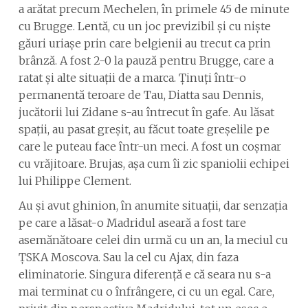
a arătat precum Mechelen, în primele 45 de minute
cu Brugge. Lentă, cu un joc previzibil și cu niște
găuri uriașe prin care belgienii au trecut ca prin
brânză. A fost 2-0 la pauză pentru Brugge, care a
ratat și alte situații de a marca. Ținuți într-o
permanentă teroare de Tau, Diatta sau Dennis,
jucătorii lui Zidane s-au întrecut în gafe. Au lăsat
spații, au pasat greșit, au făcut toate greșelile pe
care le puteau face într-un meci. A fost un coșmar
cu vrăjitoare. Brujas, așa cum îi zic spaniolii echipei
lui Philippe Clement.
Au și avut ghinion, în anumite situații, dar senzația
pe care a lăsat-o Madridul aseară a fost tare
asemănătoare celei din urmă cu un an, la meciul cu
ȚSKA Moscova. Sau la cel cu Ajax, din faza
eliminatorie. Singura diferență e că seara nu s-a
mai terminat cu o înfrângere, ci cu un egal. Care,