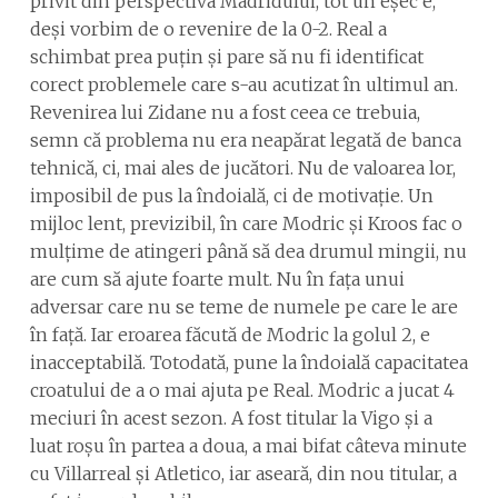
privit din perspectiva Madridului, tot un eșec e,
deși vorbim de o revenire de la 0-2. Real a
schimbat prea puțin și pare să nu fi identificat
corect problemele care s-au acutizat în ultimul an.
Revenirea lui Zidane nu a fost ceea ce trebuia,
semn că problema nu era neapărat legată de banca
tehnică, ci, mai ales de jucători. Nu de valoarea lor,
imposibil de pus la îndoială, ci de motivație. Un
mijloc lent, previzibil, în care Modric și Kroos fac o
mulțime de atingeri până să dea drumul mingii, nu
are cum să ajute foarte mult. Nu în fața unui
adversar care nu se teme de numele pe care le are
în față. Iar eroarea făcută de Modric la golul 2, e
inacceptabilă. Totodată, pune la îndoială capacitatea
croatului de a o mai ajuta pe Real. Modric a jucat 4
meciuri în acest sezon. A fost titular la Vigo și a
luat roșu în partea a doua, a mai bifat câteva minute
cu Villarreal și Atletico, iar aseară, din nou titular, a