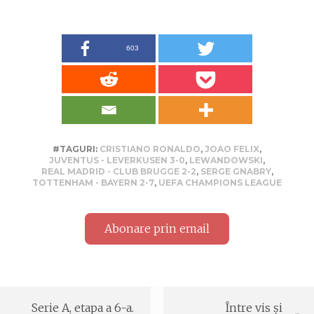
603
#TAGURI:
CRISTIANO RONALDO
,
JOAO FELIX
,
JUVENTUS - LEVERKUSEN 3-0
,
LEWANDOWSKI
,
REAL MADRID - CLUB BRUGGE 2-2
,
SERGE GNABRY
,
TOTTENHAM - BAYERN 2-7
,
UEFA CHAMPIONS LEAGUE
Abonare prin email
Serie A, etapa a 6-a.
Între vis și