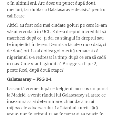
o în ultimii ani. Are doar un punct după două
meciuri, iar dubla cu Galatasaray e decisivă pentru
calificare.
Altfel, au fost cele mai ciudate goluri pe care le-am
văzut vreodată în UCL. E de-a dreptul incredibil să
marchezi după ce-ți dai cu stângul în dreptul sau
te împiedici în teren. Dennis a făcut-o nu o dată, ci
de două ori. La al doilea gol merită remarcat că
nigerianul s-a redresat la timp, după ce era să cadă
în nas. Cine s-ar fi gândit că Brugge va fi pe 2,
peste Real, după două etape?
Galatasaray – PSG 0-1
La scurtă vreme după ce belgienii au scos un punct
la Madrid, a venit rândul lui Galatasaray să arate ce
înseamnă să ai determinare, chiar dacă nu ai
mijloacele adversarului. La Istanbul, turcii, fără
vreun turc în primul 11, au încercat și au reușit, în