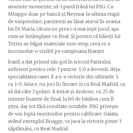
anumite momente, să-i pună frână lui PSG. Cu
Mbappe doar pe bancă și Neymar la ultima etapă
de suspendare, parizienii au lăsat atacul în seama
lui Di Maria, căruia nu prea i-a mai ieșit jocul, așa
cum se întâmplase cu Real. Și pentru că băieții lui
Terim au băgat materiale non-stop, ceea ce a
incomodat-o vizibil pe campioana Franței.
Icardi a dat primul său gol în tricoul Parisului,
suficient pentru cele 3 puncte. 1-0 a devenit, deja,
specialitatea casei. E a 4-a victorie din ultimele 5,
cu 1-0. Asta e, nu joci în fiecare zi cu Real Madrid, ca
să dai câte 3 goluri. A intrat și Andone, cu 25 de
minute înainte de final, la fel de bătăios cum îl
știm, dar tot fără rezultate notabile. PSG privește
de sus lupta muritorilor pentru calificare. Galata,
având exemplul Brugge, va juca la victorie peste 3
săptămâni, cu Real Madrid.