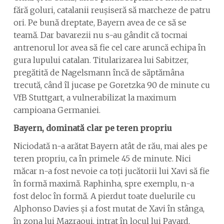
fără goluri, catalanii reușiseră să marcheze de patru
ori. Pe bună dreptate, Bayern avea de ce să se
teamă. Dar bavarezii nu s-au gândit că tocmai
antrenorul lor avea să fie cel care aruncă echipa în
gura lupului catalan. Titularizarea lui Sabitzer,
pregătită de Nagelsmann încă de săptămâna
trecută, când îl jucase pe Goretzka 90 de minute cu
VfB Stuttgart, a vulnerabilizat la maximum
campioana Germaniei.
Bayern, dominată clar pe teren propriu
Niciodată n-a arătat Bayern atât de rău, mai ales pe
teren propriu, ca în primele 45 de minute. Nici
măcar n-a fost nevoie ca toți jucătorii lui Xavi să fie
în formă maximă. Raphinha, spre exemplu, n-a
fost deloc în formă. A pierdut toate duelurile cu
Alphonso Davies și a fost mutat de Xavi în stânga,
în zona lui Mazraoui, intrat în locul lui Pavard,