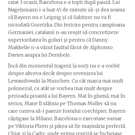
ratat 3 ocazii, Barcelona s-a topit după pauză. Lui
Nagelsmann i-a luat 45 de minute să-și dea seama
că Bayern nu e Leipzig și că Sabitzer nu va fi
niciodată Goretzka. Din fericire pentru campioana
Germaniei, catalanii n-au reușit să concretizeze
superioritatea în goluri și pentru că Danny
Makkelie n-a văzut faultul făcut de Alphonso
Davies asupra lui Dembele.
Încă din momentul tragerii la sorți nu s-a vorbit
despre altceva decât despre revenirea lui
Lewandowski la Munchen. Cu cât marca mai mult
polonezul, cu atât se vorbea mai mult despre
perioada proastă a lui Bayern. Mai în glumă, mai în
serios, Mane îl sfătuia pe Thomas Muller să nu
care cumva să-i paseze fostului coechipier. Bayern
câștigase la Milano, Barcelona o executase sumar
pe Viktoria Plzen și părea să fie mașinăria perfectă.
Chiar și la Cadiz, unde prima repriză se încheiase