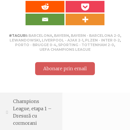
#TAGURI:
BARCELONA
,
BAYERN
,
BAYERN - BARCELONA 2-0
,
LEWANDOWSKI
,
LIVERPOOL - AJAX 2-1
,
PLZEN - INTER 0-2
,
PORTO - BRUGGE 0-4
,
SPORTING - TOTTENHAM 2-0
,
UEFA CHAMPIONS LEAGUE
Abonare prin email
Champions
League, etapa 1 –
Dresură cu
cormorani