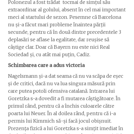
Polonezul a fost trădat tocmai de simțul său
extraordinar al golului, absent în cel mai important
meci al startului de sezon. Pesemne că Barcelona
nu și-a făcut mari probleme înaintea părții
secunde, pentru că în două dintre precedentele 3
deplasări se aflase la egalitate, dar reușise să
câștige clar. Doar că Bayern nu este nici Real
Sociedad și, cu atât mai puțin, Cadiz.
Schimbarea care a adus victoria
Nagelsmann și-a dat seama că nu va scăpa de eșec
și de critici, dacă nu va lua singura măsură prin
care putea potoli ofensiva catalană. Intrarea lui
Goretzka s-a dovedit a fi mutarea câștigătoare. În
primul rând, pentru că a închis culoarele către
poarta lui Neuer. În al doilea rând, pentru că i-a
permis lui Kimmich să-și facă jocul obișnuit.
Prezența fizică a lui Goretzka s-a simțit imediat în