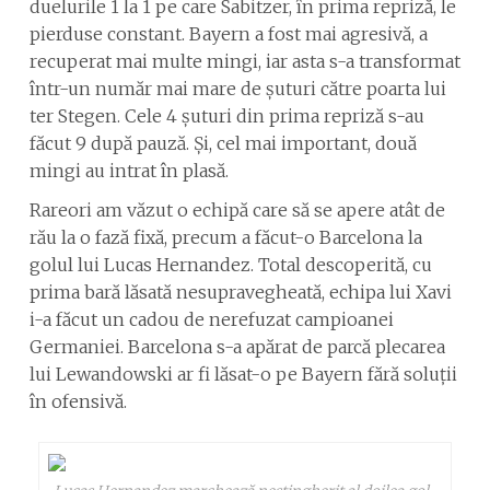
duelurile 1 la 1 pe care Sabitzer, în prima repriză, le
pierduse constant. Bayern a fost mai agresivă, a
recuperat mai multe mingi, iar asta s-a transformat
într-un număr mai mare de șuturi către poarta lui
ter Stegen. Cele 4 șuturi din prima repriză s-au
făcut 9 după pauză. Și, cel mai important, două
mingi au intrat în plasă.
Rareori am văzut o echipă care să se apere atât de
rău la o fază fixă, precum a făcut-o Barcelona la
golul lui Lucas Hernandez. Total descoperită, cu
prima bară lăsată nesupravegheată, echipa lui Xavi
i-a făcut un cadou de nerefuzat campioanei
Germaniei. Barcelona s-a apărat de parcă plecarea
lui Lewandowski ar fi lăsat-o pe Bayern fără soluții
în ofensivă.