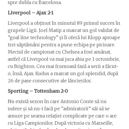
spre dubla cu Barcelona.
Liverpool – Ajax 2-1
Liverpool a obținut în minutul 89 primul succes în
grupele Ligii. Joel Matip a marcat un gol validat de
”goal line technology” și îi oferă lui Klopp aproape
trei săptămâni pentru a pune echipa pe picioare.
Meciul de campionat cu Chelsea a fost amânat,
astfel că Liverpool va mai juca abia pe 1 octombrie,
cu Brighton. Cea mai frumoasă fază a serii a făcut-
o, însă, Ajax. Kudus a marcat un gol splendid, după
26 de pase consecutive ale lăncierilor.
Sporting – Tottenham 2-0
Nu există sezon în care Antonio Conte să nu
sufere și să nu-i facă pe ”admiratorii” săi să se
amuze pe seama relației complicate pe care o are
cu Liga Campionilor. După victoria cu Marseille,