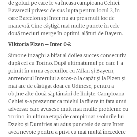
de goluri pe care le va încasa campioana Cehiei.
Bavarezii privesc de sus lupta pentru locul 2, în
care Barcelona și Inter nu au prea mult loc de
manevră. Cine câștigă mai multe puncte în cele
două meciuri merge în optimi, alături de Bayern.
Viktoria Plzen – Inter 0-2
Simone Inzaghi a bifat al doilea succes consecutiv,
după cel cu Torino. După ultimatumul pe care l-a
primit în urma eșecurilor cu Milan și Bayern,
antrenorul Interului a scos-o la capăt și la Plzen și
mai are de câștigat doar cu Udinese, pentru a
obține alte două săptămâni de liniște. Campioana
Cehiei s-a prezentat ca mielul la tăiere în fața unui
adversar care avusese mult mai multe probleme cu
Torino, în ultima etapă de campionat. Golurile lui
Dzeko și Dumfries au adus punctele de care Inter
avea nevoie pentru a privi cu mai multă încredere