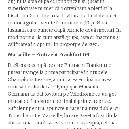
obținută abia după ce londonezii au jucat în
superioritate numerică, Tottenham a pierdut la
Lisabona. Sporting a dat lovitura pe final de meci,
cu două goluri venite în minutele 90 și 93, iar
lusitanii au 6 puncte după primele două meciuri. În
mod normal, la cum arată grupa, asta ar însemna și
calificarea în optimi, în proporție de 80%.
Marseille – Eintracht Frankfurt 0-1
Dacă era o echipă pe care Eintracht Frankfurt o
putea învinge la prima participare în grupele
Champions League, atunci acea echipă nu avea
cum să fie alta decât Olympique Marseille.
Germanii au dat lovitura pe Velodrome cu un gol
marcat de Lindstrom pe finalul primei reprize.
Suficient pentru 3 puncte uriașe înaintea dublei cu
Tottenham. Pe Marseille, la care Payet a fost titular
abia a treia oară în acest sezon, o așteaptă, cel mai