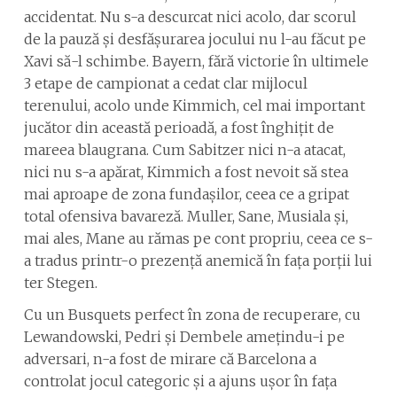
accidentat. Nu s-a descurcat nici acolo, dar scorul
de la pauză și desfășurarea jocului nu l-au făcut pe
Xavi să-l schimbe. Bayern, fără victorie în ultimele
3 etape de campionat a cedat clar mijlocul
terenului, acolo unde Kimmich, cel mai important
jucător din această perioadă, a fost înghițit de
mareea blaugrana. Cum Sabitzer nici n-a atacat,
nici nu s-a apărat, Kimmich a fost nevoit să stea
mai aproape de zona fundașilor, ceea ce a gripat
total ofensiva bavareză. Muller, Sane, Musiala și,
mai ales, Mane au rămas pe cont propriu, ceea ce s-
a tradus printr-o prezență anemică în fața porții lui
ter Stegen.
Cu un Busquets perfect în zona de recuperare, cu
Lewandowski, Pedri și Dembele amețindu-i pe
adversari, n-a fost de mirare că Barcelona a
controlat jocul categoric și a ajuns ușor în fața