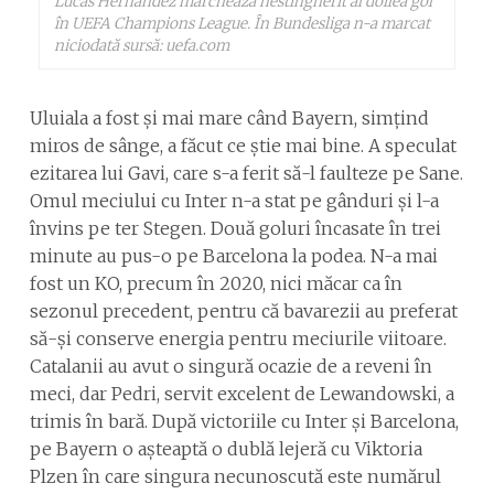
Lucas Hernandez marchează nestingherit al doilea gol
în UEFA Champions League. În Bundesliga n-a marcat
niciodată sursă: uefa.com
Uluiala a fost și mai mare când Bayern, simțind
miros de sânge, a făcut ce știe mai bine. A speculat
ezitarea lui Gavi, care s-a ferit să-l faulteze pe Sane.
Omul meciului cu Inter n-a stat pe gânduri și l-a
învins pe ter Stegen. Două goluri încasate în trei
minute au pus-o pe Barcelona la podea. N-a mai
fost un KO, precum în 2020, nici măcar ca în
sezonul precedent, pentru că bavarezii au preferat
să-și conserve energia pentru meciurile viitoare.
Catalanii au avut o singură ocazie de a reveni în
meci, dar Pedri, servit excelent de Lewandowski, a
trimis în bară. După victoriile cu Inter și Barcelona,
pe Bayern o așteaptă o dublă lejeră cu Viktoria
Plzen în care singura necunoscută este numărul