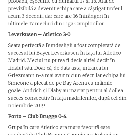
probabil, eșecurile cu numărul 17 și 18. Atât de
previzibilă a devenit echipa care a câștigat trofeul
acum 3 decenii, dar care are 16 înfrângeri în
ultimele 17 meciuri din Liga Campionilor.
Leverkusen – Atletico 2-0
Seara perfectă a Bundesligii a fost completată de
succesul lui Bayer Leverkusen în fața lui Atletico
Madrid. Meciul nu putea fi decis altfel decât în
finalul său. Doar că, de data asta, intrarea lui
Griezmann n-a mai avut niciun efect, iar echipa lui
Simeone a plecat de pe Bay Arena cu mâinile
goale. Andrich și Diaby au marcat pentru al doilea
succes consecutiv în fața madrilenilor, după cel din
noiembrie 2019.
Porto – Club Brugge 0-4
Grupa în care Atletico era mare favorită este
condusă de Club Brugge. Campioana Belgiei nu