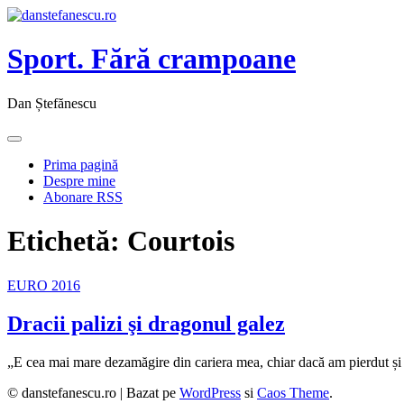
Sport. Fără crampoane
Dan Ștefănescu
Prima pagină
Despre mine
Abonare RSS
Etichetă:
Courtois
EURO 2016
Dracii palizi şi dragonul galez
„E cea mai mare dezamăgire din cariera mea, chiar dacă am pierdut ș
© danstefanescu.ro |
Bazat pe
WordPress
si
Caos Theme
.