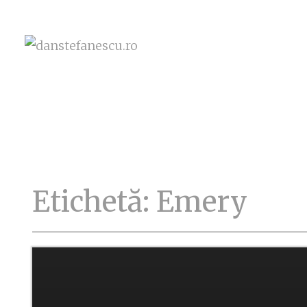
Etichetă:
Emery