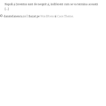
Napoli și Juventus sunt de neoprit și, indiferent cum se va termina această
[…]
© danstefanescu.ro |
Bazat pe
WordPress
si
Caos Theme
.