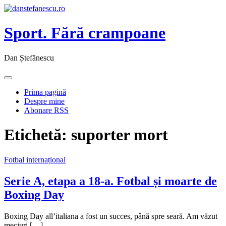
Sport. Fără crampoane
Dan Ștefănescu
Prima pagină
Despre mine
Abonare RSS
Etichetă:
suporter mort
Fotbal internațional
Serie A, etapa a 18-a. Fotbal și moarte de
Boxing Day
Boxing Day all’italiana a fost un succes, până spre seară. Am văzut
meciuri […]