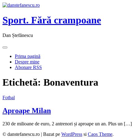
Sport. Fără crampoane
Dan Ștefănescu
Prima pagină
Despre mine
Abonare RSS
Etichetă:
Bonaventura
Fotbal
Aproape Milan
230 de milioane de euro, 2 antrenori și aproape un an. Plus un […]
© danstefanescu.ro |
Bazat pe
WordPress
si
Caos Theme
.