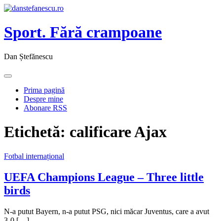
Sport. Fără crampoane
Dan Ștefănescu
Prima pagină
Despre mine
Abonare RSS
Etichetă:
calificare Ajax
Fotbal internațional
UEFA Champions League – Three little
birds
N-a putut Bayern, n-a putut PSG, nici măcar Juventus, care a avut
3-0 […]