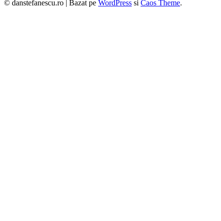
© danstefanescu.ro |
Bazat pe
WordPress
si
Caos Theme
.