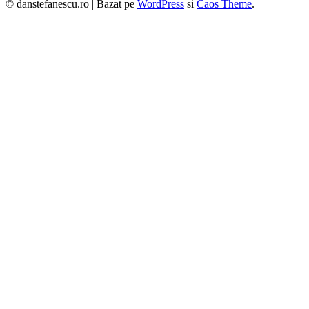
© danstefanescu.ro |
Bazat pe
WordPress
si
Caos Theme
.