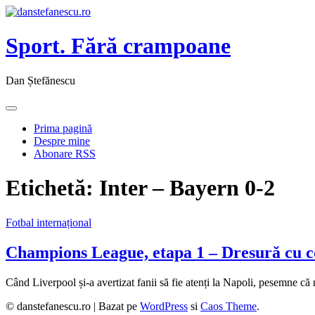
Sport. Fără crampoane
Dan Ștefănescu
Prima pagină
Despre mine
Abonare RSS
Etichetă:
Inter – Bayern 0-2
Fotbal internațional
Champions League, etapa 1 – Dresură cu 
Când Liverpool și-a avertizat fanii să fie atenți la Napoli, pesemne că
© danstefanescu.ro |
Bazat pe
WordPress
si
Caos Theme
.