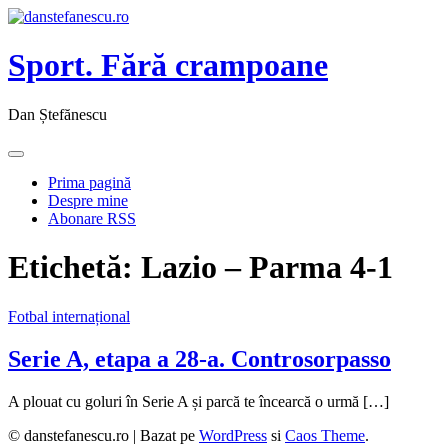
Sport. Fără crampoane
Dan Ștefănescu
Prima pagină
Despre mine
Abonare RSS
Etichetă:
Lazio – Parma 4-1
Fotbal internațional
Serie A, etapa a 28-a. Controsorpasso
A plouat cu goluri în Serie A și parcă te încearcă o urmă […]
© danstefanescu.ro |
Bazat pe
WordPress
si
Caos Theme
.