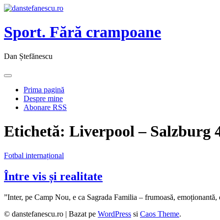
Sport. Fără crampoane
Dan Ștefănescu
Prima pagină
Despre mine
Abonare RSS
Etichetă:
Liverpool – Salzburg 
Fotbal internațional
Între vis și realitate
”Inter, pe Camp Nou, e ca Sagrada Familia – frumoasă, emoționantă,
© danstefanescu.ro |
Bazat pe
WordPress
si
Caos Theme
.