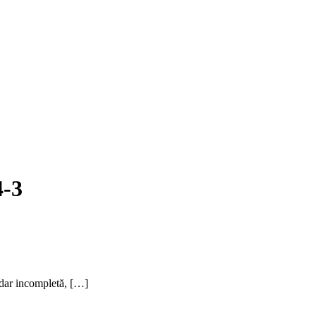
4-3
 dar incompletă, […]