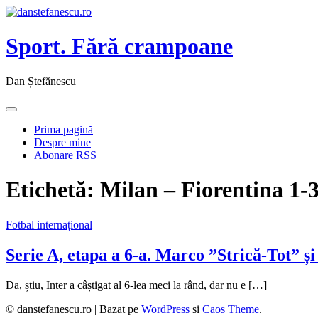
Sport. Fără crampoane
Dan Ștefănescu
Prima pagină
Despre mine
Abonare RSS
Etichetă:
Milan – Fiorentina 1-
Fotbal internațional
Serie A, etapa a 6-a. Marco ”Strică-Tot” ș
Da, știu, Inter a câștigat al 6-lea meci la rând, dar nu e […]
© danstefanescu.ro |
Bazat pe
WordPress
si
Caos Theme
.