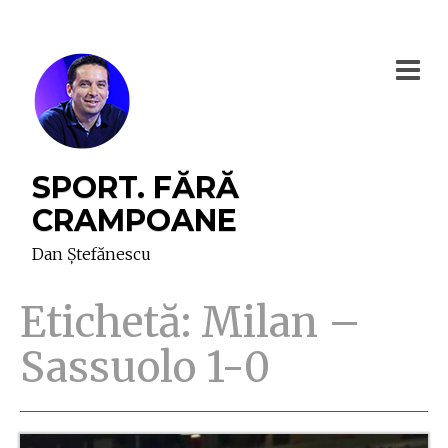
SPORT. FĂRĂ
CRAMPOANE
Dan Ștefănescu
Etichetă:
Milan –
Sassuolo 1-0