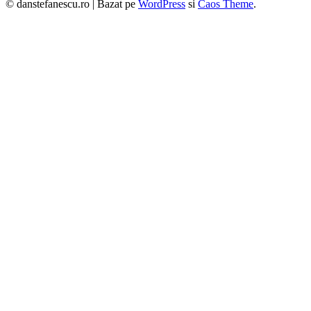
© danstefanescu.ro |
Bazat pe
WordPress
si
Caos Theme
.