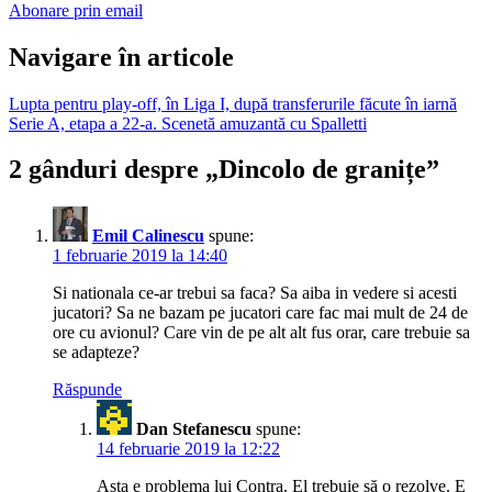
Abonare prin email
Navigare în articole
Lupta pentru play-off, în Liga I, după transferurile făcute în iarnă
Serie A, etapa a 22-a. Scenetă amuzantă cu Spalletti
2 gânduri despre „
Dincolo de granițe
”
Emil Calinescu
spune:
1 februarie 2019 la 14:40
Si nationala ce-ar trebui sa faca? Sa aiba in vedere si acesti
jucatori? Sa ne bazam pe jucatori care fac mai mult de 24 de
ore cu avionul? Care vin de pe alt alt fus orar, care trebuie sa
se adapteze?
Răspunde
Dan Stefanescu
spune:
14 februarie 2019 la 12:22
Asta e problema lui Contra. El trebuie să o rezolve. E