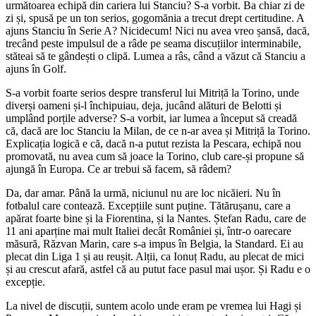
următoarea echipă din cariera lui Stanciu? S-a vorbit. Ba chiar zi de
zi și, spusă pe un ton serios, gogomănia a trecut drept certitudine. A
ajuns Stanciu în Serie A? Nicidecum! Nici nu avea vreo șansă, dacă,
trecând peste impulsul de a râde pe seama discuțiilor interminabile,
stăteai să te gândești o clipă. Lumea a râs, când a văzut că Stanciu a
ajuns în Golf.
S-a vorbit foarte serios despre transferul lui Mitriță la Torino, unde
diverși oameni și-l închipuiau, deja, jucând alături de Belotti și
umplând porțile adverse? S-a vorbit, iar lumea a început să creadă
că, dacă are loc Stanciu la Milan, de ce n-ar avea și Mitriță la Torino.
Explicația logică e că, dacă n-a putut rezista la Pescara, echipă nou
promovată, nu avea cum să joace la Torino, club care-și propune să
ajungă în Europa. Ce ar trebui să facem, să râdem?
Da, dar amar. Până la urmă, niciunul nu are loc nicăieri. Nu în
fotbalul care contează. Excepțiile sunt puține. Tătărușanu, care a
apărat foarte bine și la Fiorentina, și la Nantes. Ștefan Radu, care de
11 ani aparține mai mult Italiei decât României și, într-o oarecare
măsură, Răzvan Marin, care s-a impus în Belgia, la Standard. Ei au
plecat din Liga 1 și au reușit. Alții, ca Ionuț Radu, au plecat de mici
și au crescut afară, astfel că au putut face pasul mai ușor. Și Radu e o
excepție.
La nivel de discuții, suntem acolo unde eram pe vremea lui Hagi și