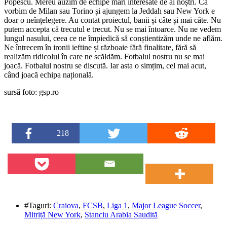
Popescu. Mereu auzim de echipe mari interesate de ai noștri. Că
vorbim de Milan sau Torino și ajungem la Jeddah sau New York e
doar o neînțelegere. Au contat proiectul, banii și câte și mai câte. Nu
putem accepta că trecutul e trecut. Nu se mai întoarce. Nu ne vedem
lungul nasului, ceea ce ne împiedică să conștientizăm unde ne aflăm.
Ne întrecem în ironii ieftine și războaie fără finalitate, fără să
realizăm ridicolul în care ne scăldăm. Fotbalul nostru nu se mai
joacă. Fotbalul nostru se discută. Iar asta o simțim, cel mai acut,
când joacă echipa națională.
sursă foto: gsp.ro
218
#Taguri:
Craiova
,
FCSB
,
Liga 1
,
Major League Soccer
,
Mitriță New York
,
Stanciu Arabia Saudită