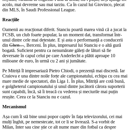
acolo, mai devreme sau mai tarziu. Ca în cazul lui Giovinco, plecat
din MLS, în Saudi Professional League.
Reacțiile
Oamenii au reacționat diferit. Stanciu poartă marea vină că a jucat la
FCSB, un club foarte popular, la un moment dat, transformat într-
unul dintre cele mai detestate. E și asta o performanță a conducerii
din
Ghen…
, Berceni. În plus, impresarul lui Stanciu e o altă gură
bogată. Suficient pentru ca nenumărate găleți de lături să fie
deversate în capul celui pe care Anderlecht a plătit aproape 10
milioane de euro, în urmă cu 2 ani și jumătate.
Pe Mitriță îl impresariază Pietro Chiodi, o prezență mai discretă. Iar
Craiova e una dintre noile forțe ale campionatului, echipa cu cea mai
mare medie de spectatori, din Liga 1. În plus, Mitriță are cotă bună,
e golgheterul campionatului și unul dintre jucătorii cărora suporterii
sunt capabili, încă, să îi treacă cu vederea și meciurile mai puțin
reușite. Ceea ce la Stanciu nu e cazul.
Mecanismul
Așa cum îi stă bine unui popor captiv în fața televizorului, cei mai
mulți înghit, pe nemestecate, tot ce li se livrează. S-a vorbit de
Milan, Inter sau cine știe ce alt nume mare din fotbal ca despre