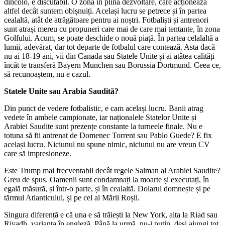
dincolo, e discutabil. O zonă în plină dezvoltare, care acționează
altfel decât suntem obișnuiți. Același lucru se petrece și în partea
cealaltă, atât de atrăgătoare pentru ai noștri. Fotbaliști și antrenori
sunt atrași mereu cu propuneri care mai de care mai tentante, în zona
Golfului. Acum, se poate deschide o nouă piață. În partea celalaltă a
lumii, adevărat, dar tot departe de fotbalul care contează. Asta dacă
nu ai 18-19 ani, vii din Canada sau Statele Unite și ai atâtea calități
încât te transferă Bayern Munchen sau Borussia Dortmund. Ceea ce,
să recunoaștem, nu e cazul.
Statele Unite sau Arabia Saudită?
Din punct de vedere fotbalistic, e cam același lucru. Banii atrag
vedete în ambele campionate, iar naționalele Statelor Unite și
Arabiei Saudite sunt prezențe constante la turneele finale. Nu e
totuna să fii antrenat de Domenec Torrent sau Pablo Guede? E fix
același lucru. Niciunul nu spune nimic, niciunul nu are vreun CV
care să impresioneze.
Este Trump mai frecventabil decât regele Salman al Arabiei Saudite?
Greu de spus. Oamenii sunt condamnați la moarte și executați, în
egală măsură, și într-o parte, și în cealaltă. Dolarul domnește și pe
tărmul Atlanticului, și pe cel al Mării Roșii.
Singura diferență e că una e să trăiești la New York, alta la Riad sau
Riyadh, varianta în engleză. Până la urmă, nu-i puțin, deși ajungi tot