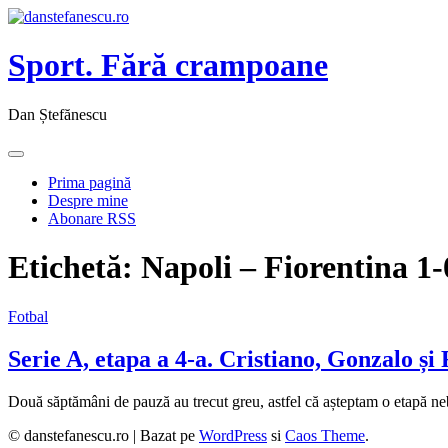
Sport. Fără crampoane
Dan Ștefănescu
Prima pagină
Despre mine
Abonare RSS
Etichetă:
Napoli – Fiorentina 1-
Fotbal
Serie A, etapa a 4-a. Cristiano, Gonzalo și
Două săptămâni de pauză au trecut greu, astfel că așteptam o etapă 
© danstefanescu.ro |
Bazat pe
WordPress
si
Caos Theme
.