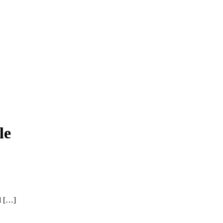
le
il […]