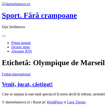
Sport. Fără crampoane
Dan Ștefănescu
Prima pagină
Despre mine
Abonare RSS
Etichetă:
Olympique de Marseil
Fotbal internațional
Venit, jucat, câștigat!
Cine se aștepta la mai mult spectacol în teren decât în tribune, probab
© danstefanescu.ro |
Bazat pe
WordPress
si
Caos Theme
.