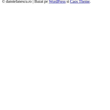
© danstefanescu.ro |
Bazat pe
WordPress
si
Caos Theme
.