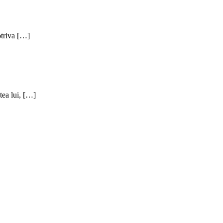
otriva […]
tea lui, […]