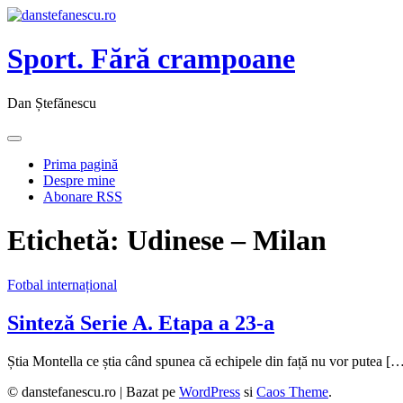
Sport. Fără crampoane
Dan Ștefănescu
Prima pagină
Despre mine
Abonare RSS
Etichetă:
Udinese – Milan
Fotbal internațional
Sinteză Serie A. Etapa a 23-a
Știa Montella ce știa când spunea că echipele din față nu vor putea [
© danstefanescu.ro |
Bazat pe
WordPress
si
Caos Theme
.