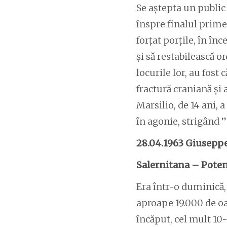
Se aștepta un public
înspre finalul primei
forțat porțile, în în
și să restabilească o
locurile lor, au fost
fractură craniană și a
Marsilio, de 14 ani, 
în agonie, strigând 
28.04.1963 Giuseppe
Salernitana – Pote
Era într-o duminică,
aproape 19.000 de oam
încăput, cel mult 10-1