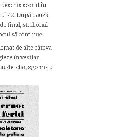
a deschis scorul în
tul 42. După pauză,
de final, stadionul
jocul să continue.
urmat de alte câteva
gieze în vestiar.
e aude, clar, zgomotul