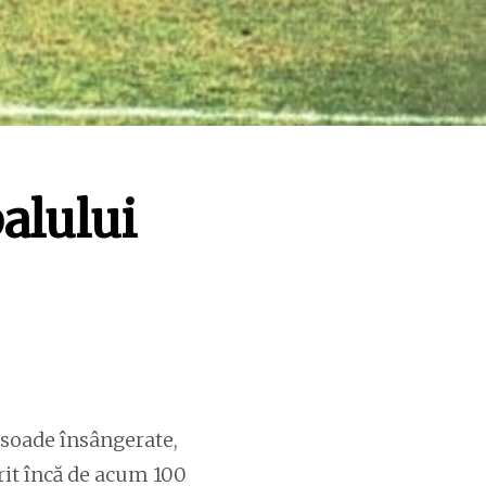
balului
isoade însângerate,
murit încă de acum 100