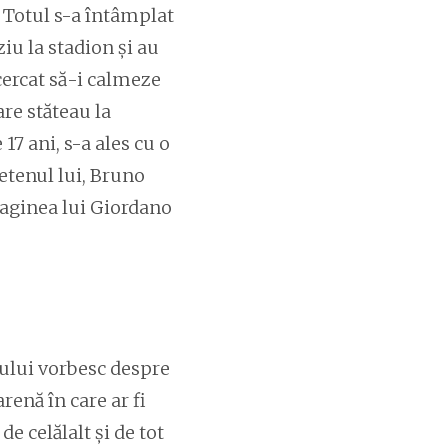
. Totul s-a întâmplat
iu la stadion și au
ncercat să-i calmeze
are stăteau la
17 ani, s-a ales cu o
ietenul lui, Bruno
imaginea lui Giordano
pului vorbesc despre
renă în care ar fi
de celălalt și de tot