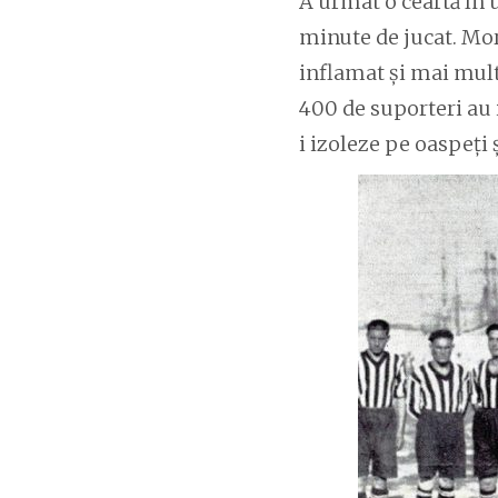
A urmat o ceartă în 
minute de jucat. Mor
inflamat și mai mult.
400 de suporteri au i
i izoleze pe oaspeți ș