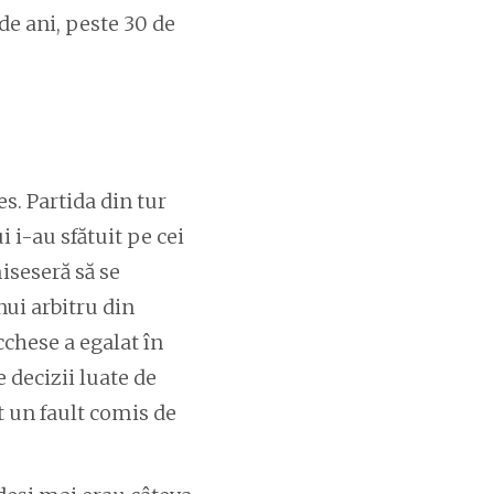
 de ani, peste 30 de
s. Partida din tur
 i-au sfătuit pe cei
miseseră să se
nui arbitru din
cchese a egalat în
 decizii luate de
t un fault comis de