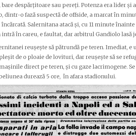
, bare despărțitoare sau pereți. Potenza era lider și 
o, dintr-o fază suspectă de offside, a marcat în minu
încărcată. Salernitana atacă și, cu 11 minute înainte 
intră în careu, e faultat, dar arbitrul Gandiolo lasă 
lernitanei reușește să pătrundă pe teren. Imediat, e 
opleșit de o ploaie de lovituri, dar reușește să se refu
 mașinile direct pe teren, și cu gaze lacrimogene. S
beliunea durează 5 ore, în afara stadionului.