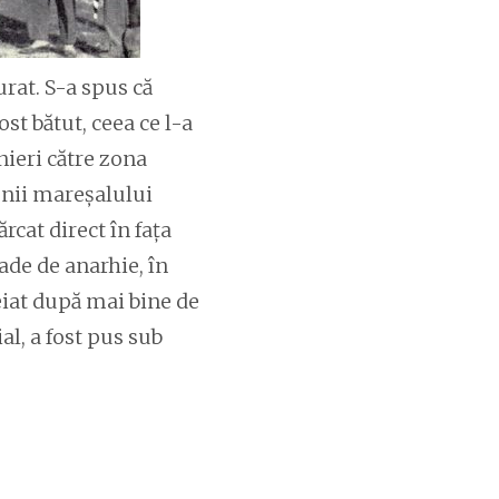
urat. S-a spus că
ost bătut, ceea ce l-a
nieri către zona
menii mareșalului
rcat direct în fața
ade de anarhie, în
eiat după mai bine de
ial, a fost pus sub