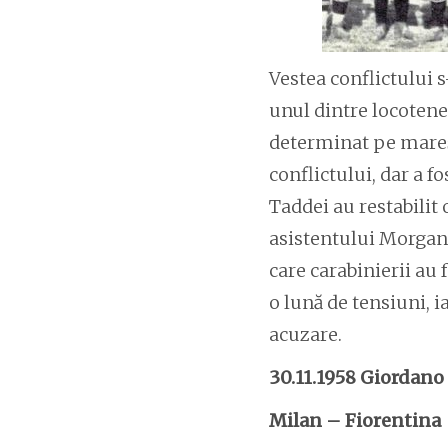
Vestea conflictului s
unul dintre locotenen
determinat pe mareșal
conflictului, dar a f
Taddei au restabilit 
asistentului Morgant
care carabinierii au
o lună de tensiuni, ia
acuzare.
30.11.1958 Giordano
Milan – Fiorentina