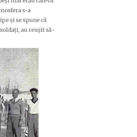
deși mai erau câteva
tmosfera s-a
ipe și se spune că
soldați, au reușit să-