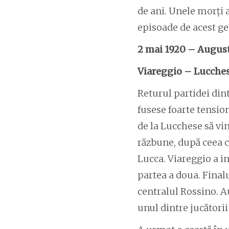
de ani. Unele morți a
episoade de acest gen
2 mai 1920 – Augus
Viareggio – Lucche
Returul partidei din
fusese foarte tension
de la Lucchese să vin
răzbune, după ceea ce
Lucca. Viareggio a in
partea a doua. Finalu
centralul Rossino. A
unul dintre jucătorii