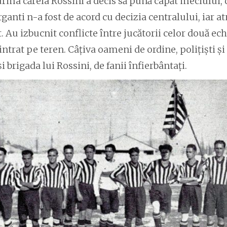
urma căreia Rossini a decis să pună capăt meciului, 
ganti n-a fost de acord cu decizia centralului, iar a
 Au izbucnit conflicte între jucătorii celor două ech
ntrat pe teren. Câțiva oameni de ordine, polițiști și 
i brigada lui Rossini, de fanii înfierbântați.