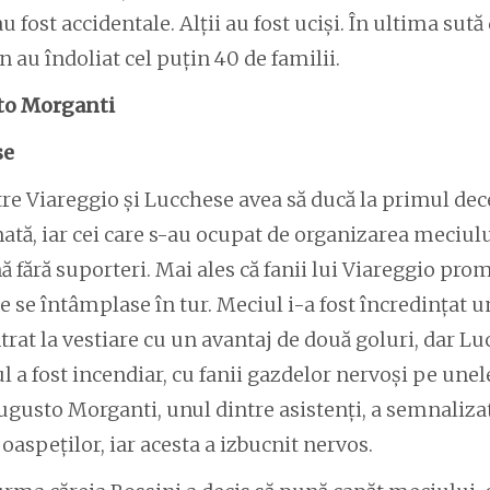
u fost accidentale. Alții au fost uciși. În ultima sută
 au îndoliat cel puțin 40 de familii.
to Morganti
se
tre Viareggio și Lucchese avea să ducă la primul dece
ată, iar cei care s-au ocupat de organizarea meciului
ă fără suporteri. Mai ales că fanii lui Viareggio pro
 se întâmplase în tur. Meciul i-a fost încredințat u
trat la vestiare cu un avantaj de două goluri, dar Lu
l a fost incendiar, cu fanii gazdelor nervoși pe unele
ugusto Morganti, unul dintre asistenți, a semnaliza
 oaspeților, iar acesta a izbucnit nervos.