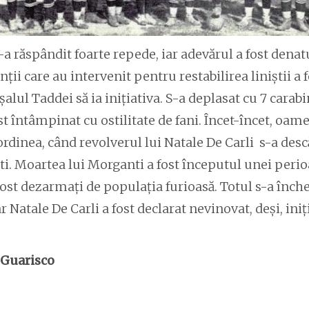
-a răspândit foarte repede, iar adevărul a fost denat
ții care au intervenit pentru restabilirea liniștii a f
ul Taddei să ia inițiativa. S-a deplasat cu 7 carabi
ost întâmpinat cu ostilitate de fani. Încet-încet, oa
ordinea, când revolverul lui Natale De Carli s-a descă
i. Moartea lui Morganti a fost începutul unei perio
 fost dezarmați de populația furioasă. Totul s-a înch
r Natale De Carli a fost declarat nevinovat, deși, iniț
 Guarisco