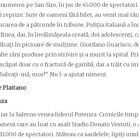
 numeros pe San Siro, în jur de 45.000 de spectatori
 reprize. Sute de oameni fără bilet, au venit mai târz
cercarea de a pătrunde în tribune. Poliția italiană a î
rdinea, dar, în învălmășeala creată, doi adolescenți, c
 călcați în picioare de mulțime. Giordano Guarisco, de 
lte răni produse prin strivire și a murit la spital. Pr
a scăpat doar cu o fractură de gambă, dar a trăit cu 
”Salvați-mă, mor!”. Nu l-a ajutat nimeni.
 Plaitano
nza
 iar la Salerno venea liderul Potenza. Cronicile tim
eni care au luat cu asalt Stadio Donato Vestuti, o a
1.000 de spectatori. Stăteau ca sardelele, lipiți unul 