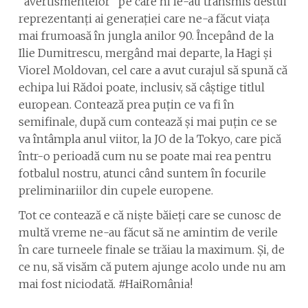
”avertismentelor” pe care ni le-au transmis destui
reprezentanți ai generației care ne-a făcut viața
mai frumoasă în jungla anilor 90. Începând de la
Ilie Dumitrescu, mergând mai departe, la Hagi și
Viorel Moldovan, cel care a avut curajul să spună că
echipa lui Rădoi poate, inclusiv, să câștige titlul
european. Contează prea puțin ce va fi în
semifinale, după cum contează și mai puțin ce se
va întâmpla anul viitor, la JO de la Tokyo, care pică
într-o perioadă cum nu se poate mai rea pentru
fotbalul nostru, atunci când suntem în focurile
preliminariilor din cupele europene.
Tot ce contează e că niște băieți care se cunosc de
multă vreme ne-au făcut să ne amintim de verile
în care turneele finale se trăiau la maximum. Și, de
ce nu, să visăm că putem ajunge acolo unde nu am
mai fost niciodată. #HaiRomânia!