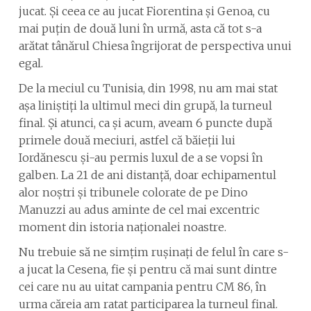
jucat. Și ceea ce au jucat Fiorentina și Genoa, cu
mai puțin de două luni în urmă, asta că tot s-a
arătat tânărul Chiesa îngrijorat de perspectiva unui
egal.
De la meciul cu Tunisia, din 1998, nu am mai stat
așa liniștiți la ultimul meci din grupă, la turneul
final. Și atunci, ca și acum, aveam 6 puncte după
primele două meciuri, astfel că băieții lui
Iordănescu și-au permis luxul de a se vopsi în
galben. La 21 de ani distanță, doar echipamentul
alor noștri și tribunele colorate de pe Dino
Manuzzi au adus aminte de cel mai excentric
moment din istoria naționalei noastre.
Nu trebuie să ne simțim rușinați de felul în care s-
a jucat la Cesena, fie și pentru că mai sunt dintre
cei care nu au uitat campania pentru CM 86, în
urma căreia am ratat participarea la turneul final.