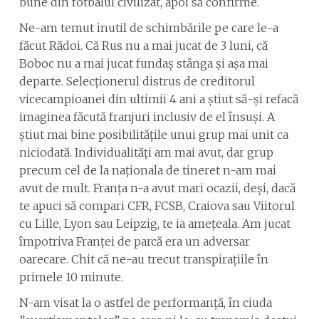
bune din fotbalul civilizat, apoi să confirme.
Ne-am temut inutil de schimbările pe care le-a
făcut Rădoi. Că Rus nu a mai jucat de 3 luni, că
Boboc nu a mai jucat fundaș stânga și așa mai
departe. Selecționerul distrus de creditorul
vicecampioanei din ultimii 4 ani a știut să-și refacă
imaginea făcută franjuri inclusiv de el însuși. A
știut mai bine posibilitățile unui grup mai unit ca
niciodată. Individualități am mai avut, dar grup
precum cel de la naționala de tineret n-am mai
avut de mult. Franța n-a avut mari ocazii, deși, dacă
te apuci să compari CFR, FCSB, Craiova sau Viitorul
cu Lille, Lyon sau Leipzig, te ia amețeala. Am jucat
împotriva Franței de parcă era un adversar
oarecare. Chit că ne-au trecut transpirațiile în
primele 10 minute.
N-am visat la o astfel de performanță, în ciuda