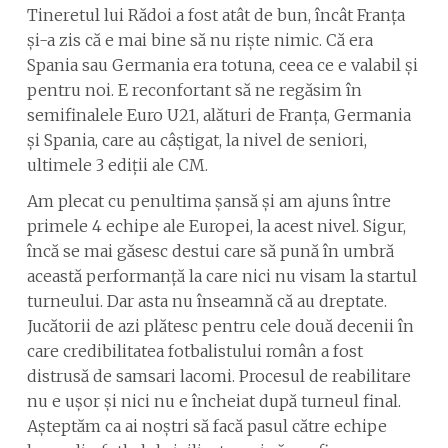
Tineretul lui Rădoi a fost atât de bun, încât Franța
și-a zis că e mai bine să nu riște nimic. Că era
Spania sau Germania era totuna, ceea ce e valabil și
pentru noi. E reconfortant să ne regăsim în
semifinalele Euro U21, alături de Franța, Germania
și Spania, care au câștigat, la nivel de seniori,
ultimele 3 ediții ale CM.
Am plecat cu penultima șansă și am ajuns între
primele 4 echipe ale Europei, la acest nivel. Sigur,
încă se mai găsesc destui care să pună în umbră
această performanță la care nici nu visam la startul
turneului. Dar asta nu înseamnă că au dreptate.
Jucătorii de azi plătesc pentru cele două decenii în
care credibilitatea fotbalistului român a fost
distrusă de samsari lacomi. Procesul de reabilitare
nu e ușor și nici nu e încheiat după turneul final.
Așteptăm ca ai noștri să facă pasul către echipe