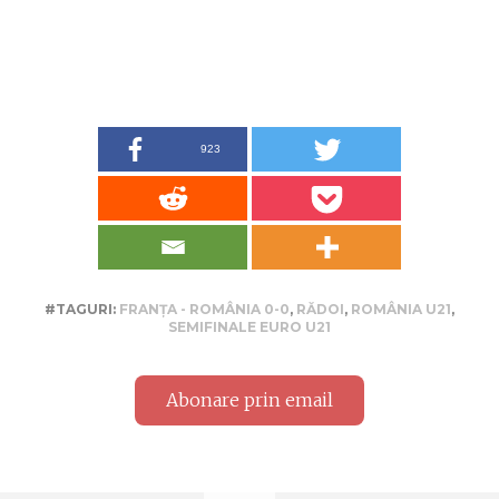
923
#TAGURI:
FRANȚA - ROMÂNIA 0-0
,
RĂDOI
,
ROMÂNIA U21
,
SEMIFINALE EURO U21
Abonare prin email