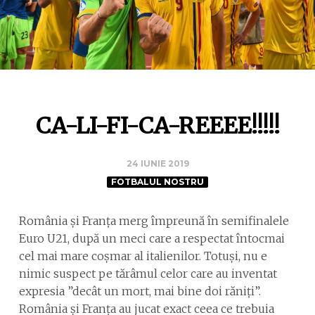
CA-LI-FI-CA-REEEE!!!!!
24 IUNIE 2019
FOTBALUL NOSTRU
România și Franța merg împreună în semifinalele
Euro U21, după un meci care a respectat întocmai
cel mai mare coșmar al italienilor. Totuși, nu e
nimic suspect pe tărâmul celor care au inventat
expresia ”decât un mort, mai bine doi răniți”.
România și Franța au jucat exact ceea ce trebuia