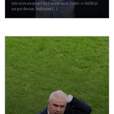
Am scos un punct în Danemarca. Dintr-o chiflă și
un șut deviat. Suficient […]