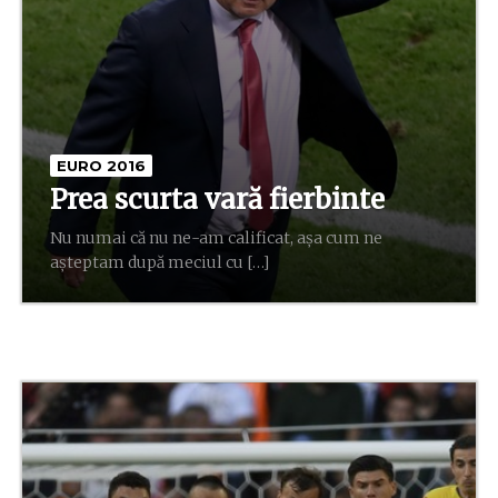
EURO 2016
Prea scurta vară fierbinte
Nu numai că nu ne-am calificat, aşa cum ne
aşteptam după meciul cu […]