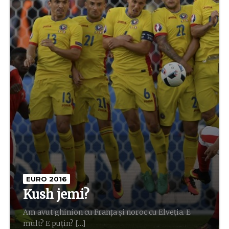
EURO 2016
Kush jemi?
Am avut ghinion cu Franţa şi noroc cu Elveţia. E
mult? E puţin? […]