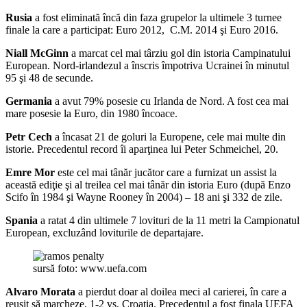
Rusia
a fost eliminată încă din faza grupelor la ultimele 3 turnee
finale la care a participat: Euro 2012, C.M. 2014 şi Euro 2016.
Niall McGinn
a marcat cel mai târziu gol din istoria Campinatului
European. Nord-irlandezul a înscris împotriva Ucrainei în minutul
95 şi 48 de secunde.
Germania
a avut 79% posesie cu Irlanda de Nord. A fost cea mai
mare posesie la Euro, din 1980 încoace.
Petr Cech
a încasat 21 de goluri la Europene, cele mai multe din
istorie. Precedentul record îi aparţinea lui Peter Schmeichel, 20.
Emre Mor
este cel mai tânăr jucător care a furnizat un assist la
această ediţie şi al treilea cel mai tânăr din istoria Euro (după Enzo
Scifo în 1984 şi Wayne Rooney în 2004) – 18 ani şi 332 de zile.
Spania
a ratat 4 din ultimele 7 lovituri de la 11 metri la Campionatul
European, excluzând loviturile de departajare.
sursă foto: www.uefa.com
Alvaro Morata
a pierdut doar al doilea meci al carierei, în care a
reuşit să marcheze, 1-2 vs. Croaţia. Precedentul a fost finala UEFA