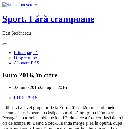
Sport. Fără crampoane
Dan Ștefănescu
Prima pagină
Despre mine
Abonare RSS
Euro 2016, în cifre
23 iunie 2016
22 august 2016
EURO 2016
Ultima zi a fazei grupelor de la Euro 2016 a lămurit şi ultimele
necunoscute. Ungaria a câştigat, surprinzător, grupa F, în care
Portugalia a terminat abia pe locul 3, după ce a fost condusă de trei
ori de echipa lui Bernd Storck. Islanda merge şi ea în optimi, după
prima victorie la Euro. Nordicii s-au impus la ultima fază în faţa