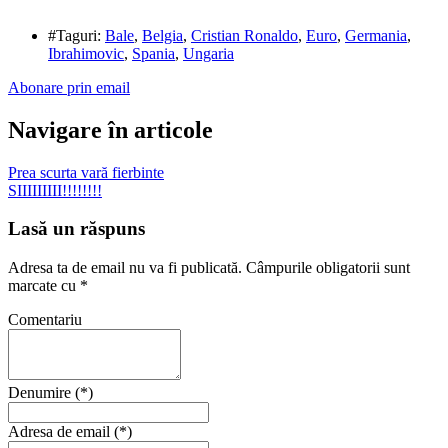
#Taguri:
Bale
,
Belgia
,
Cristian Ronaldo
,
Euro
,
Germania
,
Ibrahimovic
,
Spania
,
Ungaria
Abonare prin email
Navigare în articole
Prea scurta vară fierbinte
SIIIIIIIII!!!!!!!!
Lasă un răspuns
Adresa ta de email nu va fi publicată.
Câmpurile obligatorii sunt
marcate cu
*
Comentariu
Denumire (*)
Adresa de email (*)