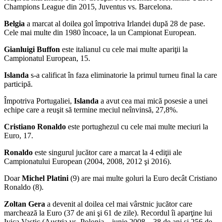
Champions League din 2015, Juventus vs. Barcelona.
Belgia
a marcat al doilea gol împotriva Irlandei după 28 de pase.
Cele mai multe din 1980 încoace, la un Campionat European.
Gianluigi Buffon
este italianul cu cele mai multe apariţii la
Campionatul European, 15.
Islanda
s-a calificat în faza eliminatorie la primul turneu final la care
participă.
Împotriva Portugaliei,
Islanda
a avut cea mai mică posesie a unei
echipe care a reuşit să termine meciul neînvinsă, 27,8%.
Cristiano Ronaldo
este portughezul cu cele mai multe meciuri la
Euro, 17.
Ronaldo
este singurul jucător care a marcat la 4 ediţii ale
Campionatului European (2004, 2008, 2012 şi 2016).
Doar
Michel Platini
(9) are mai multe goluri la Euro decât Cristiano
Ronaldo (8).
Zoltan Gera
a devenit al doilea cel mai vârstnic jucător care
marchează la Euro (37 de ani şi 61 de zile). Recordul îi aparţine lui
Ivica Vastic (Austria vs. Polonia – iunie 2008 – 38 de ani şi 256 de