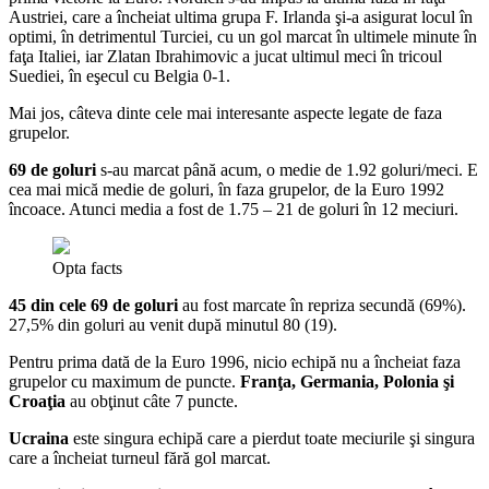
Austriei, care a încheiat ultima grupa F. Irlanda şi-a asigurat locul în
optimi, în detrimentul Turciei, cu un gol marcat în ultimele minute în
faţa Italiei, iar Zlatan Ibrahimovic a jucat ultimul meci în tricoul
Suediei, în eşecul cu Belgia 0-1.
Mai jos, câteva dinte cele mai interesante aspecte legate de faza
grupelor.
69 de goluri
s-au marcat până acum, o medie de 1.92 goluri/meci. E
cea mai mică medie de goluri, în faza grupelor, de la Euro 1992
încoace. Atunci media a fost de 1.75 – 21 de goluri în 12 meciuri.
Opta facts
45 din cele 69 de goluri
au fost marcate în repriza secundă (69%).
27,5% din goluri au venit după minutul 80 (19).
Pentru prima dată de la Euro 1996, nicio echipă nu a încheiat faza
grupelor cu maximum de puncte.
Franţa, Germania, Polonia şi
Croaţia
au obţinut câte 7 puncte.
Ucraina
este singura echipă care a pierdut toate meciurile şi singura
care a încheiat turneul fără gol marcat.