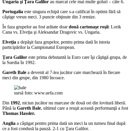
Ungaria şi Ţara Galilor
au marcat cele mai multe goluri – câte 6.
Portugalia
este singura echipă care s-a calificat în optimi fără să
câştige vreun meci. 3 puncte obţinute din 3 remize.
În faza grupelor au fost arătate doar
două cartonaşe roşii
: Lorik
Cana vs. Elveţia şi Aleksandar Dragovic vs. Ungaria.
Elveţia
a depăşit faza grupelor, pentru prima dată în istoria
participărilor la Campionatul European.
Ţara Galilor
este prima debutantă la Euro care îşi câştigă grupa, de
la Suedia în 1992.
Gareth Bale
a devenit al 7-lea jucător care marchează în fiecare
meci din grupe, din 1980 încoace.
sursă foto: www.uefa.com
Din
1992
, niciun jucător nu marcase de două ori din lovitură liberă.
Până la
Gareth Bale
, ultimul care a reuşit această performanţă a fost
Thomas Hassler.
Anglia
a câştigat pentru prima dată un meci la un turneu final după
ce a fost condusă la pauză. 2-1 cu Ţara Galilor.