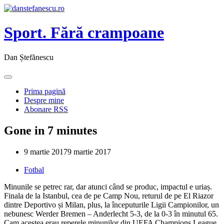
Sport. Fără crampoane
Dan Ștefănescu
Prima pagină
Despre mine
Abonare RSS
Gone in 7 minutes
9 martie 2017
9 martie 2017
Fotbal
Minunile se petrec rar, dar atunci când se produc, impactul e uriaș.
Finala de la Istanbul, cea de pe Camp Nou, returul de pe El Riazor
dintre Deportivo și Milan, plus, la începuturile Ligii Campionilor, un
nebunesc Werder Bremen – Anderlecht 5-3, de la 0-3 în minutul 65.
Cam acestea erau reperele minunilor din UEFA Champions League,