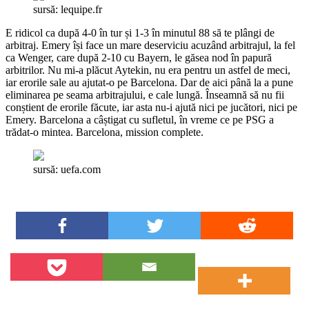
sursă: lequipe.fr
E ridicol ca după 4-0 în tur și 1-3 în minutul 88 să te plângi de
arbitraj. Emery își face un mare deserviciu acuzând arbitrajul, la fel
ca Wenger, care după 2-10 cu Bayern, le găsea nod în papură
arbitrilor. Nu mi-a plăcut Aytekin, nu era pentru un astfel de meci,
iar erorile sale au ajutat-o pe Barcelona. Dar de aici până la a pune
eliminarea pe seama arbitrajului, e cale lungă. Înseamnă să nu fii
conștient de erorile făcute, iar asta nu-i ajută nici pe jucători, nici pe
Emery. Barcelona a câștigat cu sufletul, în vreme ce pe PSG a
trădat-o mintea. Barcelona, mission complete.
sursă: uefa.com