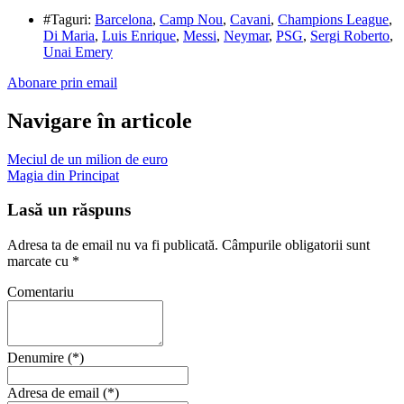
#Taguri:
Barcelona
,
Camp Nou
,
Cavani
,
Champions League
,
Di Maria
,
Luis Enrique
,
Messi
,
Neymar
,
PSG
,
Sergi Roberto
,
Unai Emery
Abonare prin email
Navigare în articole
Meciul de un milion de euro
Magia din Principat
Lasă un răspuns
Adresa ta de email nu va fi publicată.
Câmpurile obligatorii sunt
marcate cu
*
Comentariu
Denumire (*)
Adresa de email (*)