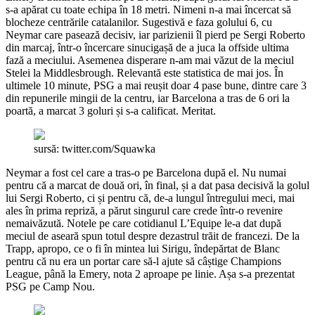
s-a apărat cu toate echipa în 18 metri. Nimeni n-a mai încercat să
blocheze centrările catalanilor. Sugestivă e faza golului 6, cu
Neymar care pasează decisiv, iar parizienii îl pierd pe Sergi Roberto
din marcaj, într-o încercare sinucigașă de a juca la offside ultima
fază a meciului. Asemenea disperare n-am mai văzut de la meciul
Stelei la Middlesbrough. Relevantă este statistica de mai jos. În
ultimele 10 minute, PSG a mai reușit doar 4 pase bune, dintre care 3
din repunerile mingii de la centru, iar Barcelona a tras de 6 ori la
poartă, a marcat 3 goluri și s-a calificat. Meritat.
sursă: twitter.com/Squawka
Neymar a fost cel care a tras-o pe Barcelona după el. Nu numai
pentru că a marcat de două ori, în final, și a dat pasa decisivă la golul
lui Sergi Roberto, ci și pentru că, de-a lungul întregului meci, mai
ales în prima repriză, a părut singurul care crede într-o revenire
nemaivăzută. Notele pe care cotidianul L’Equipe le-a dat după
meciul de aseară spun totul despre dezastrul trăit de francezi. De la
Trapp, apropo, ce o fi în mintea lui Sirigu, îndepărtat de Blanc
pentru că nu era un portar care să-l ajute să câștige Champions
League, până la Emery, nota 2 aproape pe linie. Așa s-a prezentat
PSG pe Camp Nou.