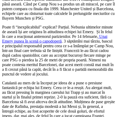
până aseară. Când pe Camp Nou s-a produs un alt miracol, pe care îl
putem compara cu finala din 1999. Manchester United și Barcelona,
echipele care au răsturnat toate calculele în prelungirile meciurilor cu
Bayern Munchen și PSG.
Poate fi “inexplicabilul” explicat? Parțial. Nebunia ultimelor minute
de aseară își are originea în atitudinea echipei lui Emery. Și în felul
în care a reacționat antrenorul parizienilor. Pe 14 februarie,
Unai
Emery punea în scenă o capodoperă
. 3 săptămîni mai târziu, bascul
e principalul responsabil pentru ceea ce s-a întâmplat pe Camp Nou,
într-un final care trebuia să fie liniștit. Francezii le-au făcut cadou
după cadou spaniolilor, care au acceptat bucuroși fiecare minge pe
care PSG o pierdea la 25 de metri de propria poartă. Nimeni nu
poate contesta meritul Barcelonei, dar acest merit constă mai mult în
a fi crezut până la capăt, decât în a fi făcut o partidă memorabilă din
punctul de vedere al jocului.
Catalanii au mers de la început pe ideea de a pune o presiune
fantastică pe echipa lui Emery. Ceea ce le-a reușit. Au alergat mult,
au făcut pressing în marginea careului lui Trapp și au marcat în
startul și în finalul primei reprize. 2-0 la pauză era suficient, fără ca
Barcelona să fi avut altceva decât atitudine. Mulțimea de pase greșite
date de Rafinha, prestația modestă a lui Messi și, în general, a
întregii echipe, au fost acoperite de cele două goluri, de efortul
imens, dar, mai ales, de felul în care a jucat campioana Franței.