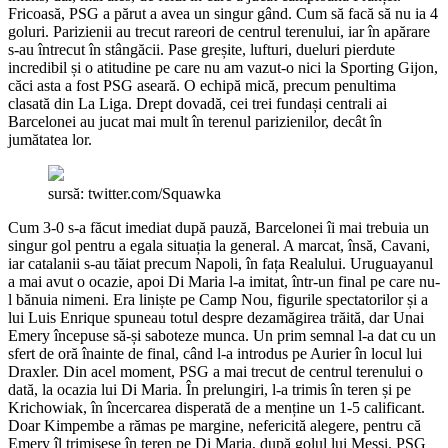
Fricoasă, PSG a părut a avea un singur gând. Cum să facă să nu ia 4
goluri. Parizienii au trecut rareori de centrul terenului, iar în apărare
s-au întrecut în stângăcii. Pase greșite, lufturi, dueluri pierdute
incredibil și o atitudine pe care nu am vazut-o nici la Sporting Gijon,
căci asta a fost PSG aseară. O echipă mică, precum penultima
clasată din La Liga. Drept dovadă, cei trei fundași centrali ai
Barcelonei au jucat mai mult în terenul parizienilor, decât în
jumătatea lor.
sursă: twitter.com/Squawka
Cum 3-0 s-a făcut imediat după pauză, Barcelonei îi mai trebuia un
singur gol pentru a egala situația la general. A marcat, însă, Cavani,
iar catalanii s-au tăiat precum Napoli, în fața Realului. Uruguayanul
a mai avut o ocazie, apoi Di Maria l-a imitat, într-un final pe care nu-
l bănuia nimeni. Era liniște pe Camp Nou, figurile spectatorilor și a
lui Luis Enrique spuneau totul despre dezamăgirea trăită, dar Unai
Emery începuse să-și saboteze munca. Un prim semnal l-a dat cu un
sfert de oră înainte de final, când l-a introdus pe Aurier în locul lui
Draxler. Din acel moment, PSG a mai trecut de centrul terenului o
dată, la ocazia lui Di Maria. În prelungiri, l-a trimis în teren și pe
Krichowiak, în încercarea disperată de a menține un 1-5 calificant.
Doar Kimpembe a rămas pe margine, nefericită alegere, pentru că
Emery îl trimisese în teren pe Di Maria, după golul lui Messi. PSG