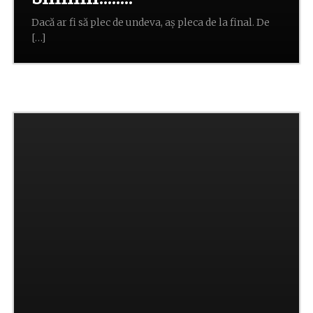
Dacă ar fi să plec de undeva, aş pleca de la final. De
[…]