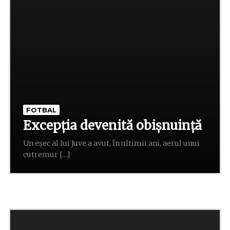
FOTBAL
Excepția devenită obișnuință
Un eșec al lui Juve a avut, în ultimii ani, aerul unui
cutremur […]