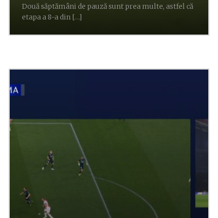
Două săptămâni de pauză sunt prea multe, astfel că
etapa a 8-a din […]