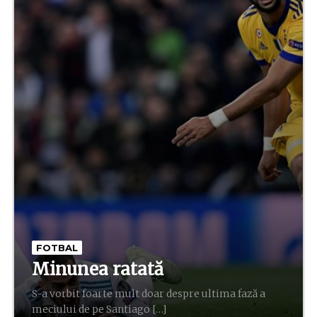
FOTBAL
Minunea ratată
S-a vorbit foarte mult doar despre ultima fază a
meciului de pe Santiago […]